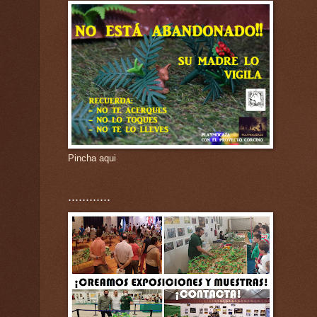
Pincha aqui
............