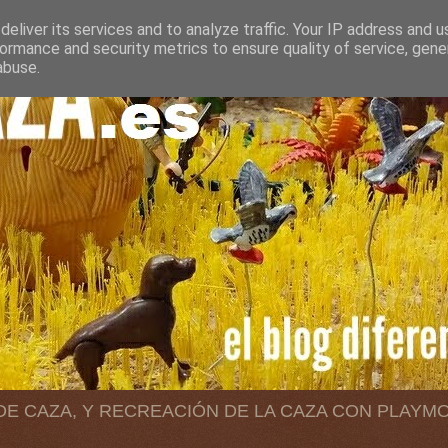
eliver its services and to analyze traffic. Your IP address and 
ormance and security metrics to ensure quality of service, gen
abuse.
 DE CAZA, Y RECREACIÓN DE LA CAZA CON PLAYM