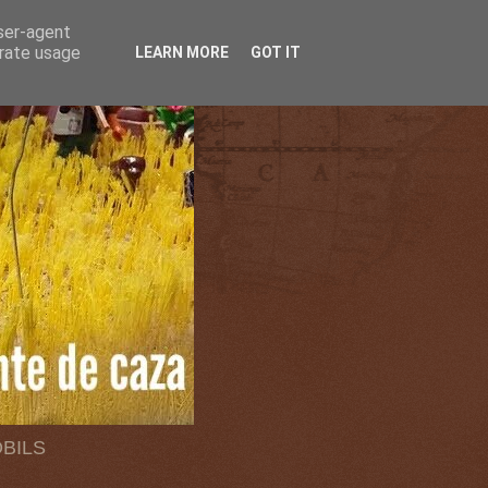
user-agent
erate usage
LEARN MORE
GOT IT
OBILS