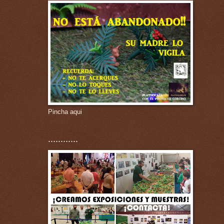
Pincha aqui
............