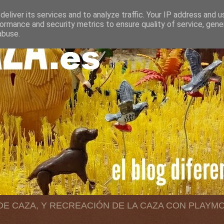
eliver its services and to analyze traffic. Your IP address and 
ormance and security metrics to ensure quality of service, gen
abuse.
 DE CAZA, Y RECREACIÓN DE LA CAZA CON PLAYM