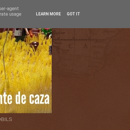
user-agent
erate usage
LEARN MORE
GOT IT
OBILS