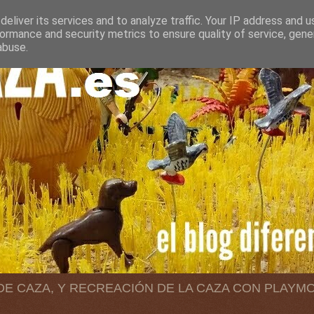
eliver its services and to analyze traffic. Your IP address and 
ormance and security metrics to ensure quality of service, gen
abuse.
 DE CAZA, Y RECREACIÓN DE LA CAZA CON PLAYM