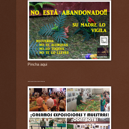
Pincha aqui
............