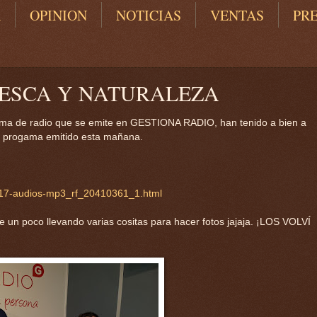
A
OPINION
NOTICIAS
VENTAS
PR
PESCA Y NATURALEZA
ama de radio que se emite en GESTIONA RADIO, han tenido a bien a
el progama emitido esta mañana.
017-audios-mp3_rf_20410361_1.html
ie un poco llevando varias cositas para hacer fotos jajaja. ¡LOS VOLVÍ