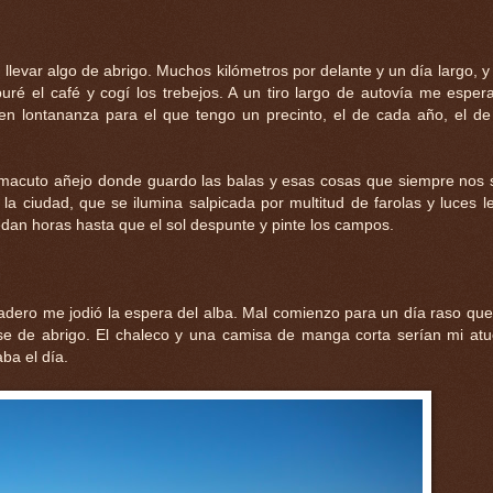
e llevar algo de abrigo. Muchos kilómetros por delante y un día largo, y
é el café y cogí los trebejos. A un tiro largo de autovía me esper
en lontananza para el que tengo un precinto, el de cada año, el d
 macuto añejo donde guardo las balas y esas cosas que siempre nos
la ciudad, que se ilumina salpicada por multitud de farolas y luces l
uedan horas hasta que el sol despunte y pinte los campos.
azadero me jodió la espera del alba. Mal comienzo para un día raso qu
ase de abrigo. El chaleco y una camisa de manga corta serían mi at
ba el día.