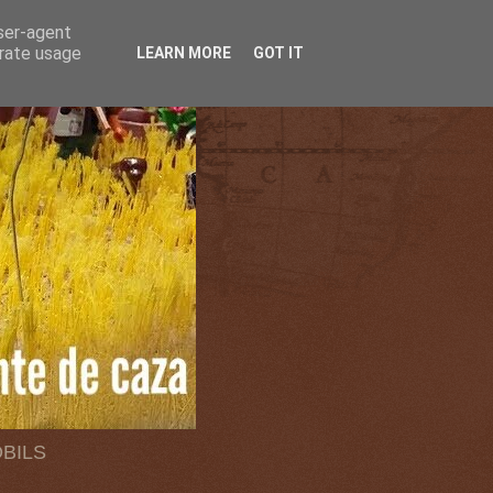
user-agent
erate usage
LEARN MORE
GOT IT
OBILS