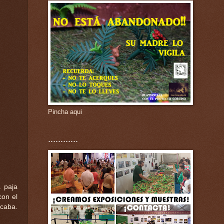
Pincha aqui
............
a paja
con el
ocaba.