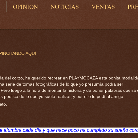
A
OPINION
NOTICIAS
VENTAS
PR
 PINCHANDO AQUÍ
ada del corzo, he querido recrear en PLAYMOCAZA esta bonita modalid
e una serie de tomas fotográficas de lo que yo presumía podía ser
ero luego a la hora de montar la historia y de poner palabras quería 
 poético de lo que yo suelo realizar, y por ello le pedí al amigo
eto.
.
 alumbra cada día y que hace poco ha cumplido su sueño cor