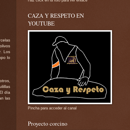
Haz click en la foto para ver enlace
CAZA Y RESPETO EN
YOUTUBE
rcelas
olivos
r. Los
mpo lo
otros,
lillas
El día
an las
Pincha para acceder al canal
Proyecto corcino