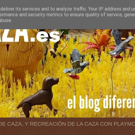
eliver its services and to analyze traffic. Your IP address and 
ormance and security metrics to ensure quality of service, gen
abuse.
 DE CAZA, Y RECREACIÓN DE LA CAZA CON PLAYM