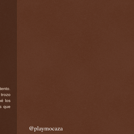
tento.
 trozo
hé los
os que
@playmocaza