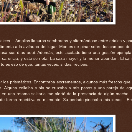
erdices… Amplias llanuras sembradas y alternándose entre eriales y pa
imenta a la avifauna del lugar. Montes de pinar sobre los campos de 
pasa sus días aquí. Además, este acotado tiene una gestión ejempla
 carencia, y esto se nota. La caza mayor y la menor abundan. El ca
to es eso de que, tantas veces, si das, recibes.
 los prismáticos. Encontraba excrementos, algunos más frescos que 
. Alguna collalba rubia se cruzaba a mis pasos y una pareja de agui
 en una retama solitaria me alertó de la presencia de algún macho. 
a de forma repetitiva en mi mente. Su perlado pinchaba mis ideas… Er