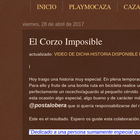
INICIO
PLAYMOCAZA
CAZ
viernes, 28 de abril de 2017
El Corzo Imposible
actualizado:
VIDEO DE DICHA HISTORIA DISPONIBLE
l
Hoy traigo una historia muy especial. En plena tempor
Para ello y fruto de una bonita ruta en bicicleta realic
perfectamente un rececho/aguardo al pequeño cérvido. P
esta ocasión algo especial, algo bueno y de carácter más
@postalobera
que si quería responsabilizarse del r
Este es el resultado. Espero os guste esta colaboración
"Dedicado a una persona sumamente especial que